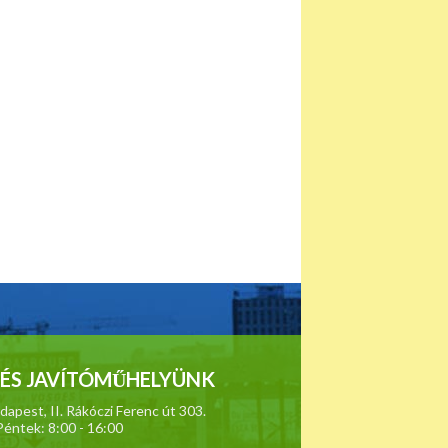
ÉS JAVÍTÓMŰHELYÜNK
apest, II. Rákóczi Ferenc út 303.
Péntek: 8:00 - 16:00