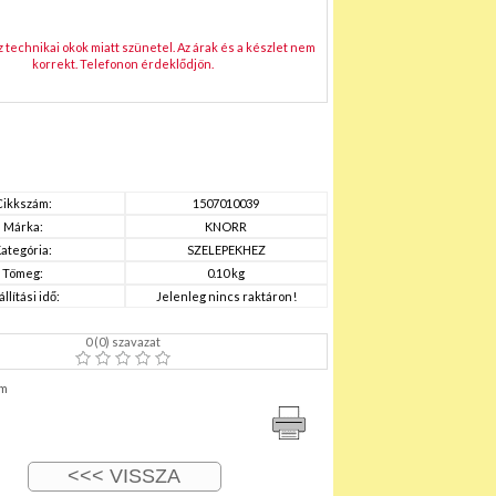
technikai okok miatt szünetel. Az árak és a készlet nem
korrekt. Telefonon érdeklődjön.
Cikkszám:
1507010039
Márka:
KNORR
ategória:
SZELEPEKHEZ
Tömeg:
0.10 kg
állítási idő:
Jelenleg nincs raktáron!
0
(
0
) szavazat
m