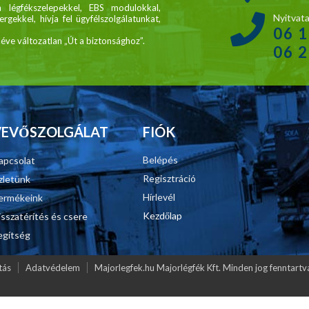
légfékszelepekkel, EBS modulokkal,
Nyitvata
gekkel, hívja fel ügyfélszolgálatunkat,
06 
ve változatlan „Út a biztonsághoz”.
06 
VEVŐSZOLGÁLAT
FIÓK
Belépés
apcsolat
Regisztráció
zletünk
Hírlevél
ermékeink
Kezdőlap
isszatérítés és csere
egítség
tás
Adatvédelem
Majorlegfek.hu Majorlégfék Kft. Minden jog fenntar
 kuplunghengerek, kompresszorok, légfékszelepek kereskedelme és javítása - 1214 B