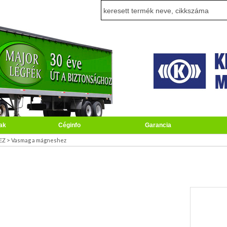
ak
Céginfo
Garancia
>
EZ
Vasmag a mágneshez