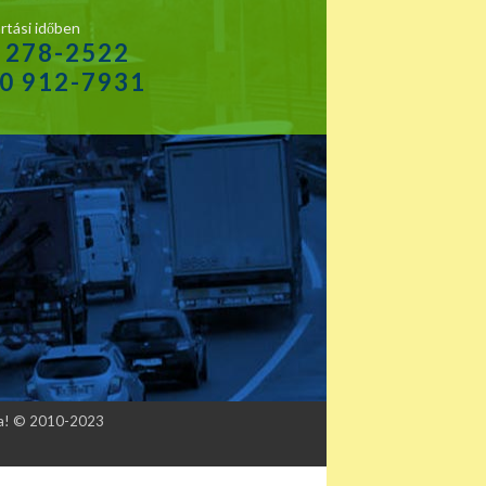
rtási időben
1 278-2522
20 912-7931
tva! © 2010-2023
udapest, II. Rákóczi Ferenc út 303. Telefon: 06 1 278-