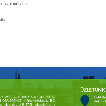
 4 JAVíTÓKÉSZLET
ák :
ÜZLETÜNK 
MSE, a WABCO, a HALDEX, a KONGSBERG
1214 Bud
KNORR-BREMSE márkakereskedő, ISO
Hétfő - 
től hivatalos AIR FREN disztribútor a