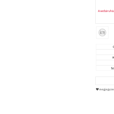
A webáruház 
K
Sz
megjegyze