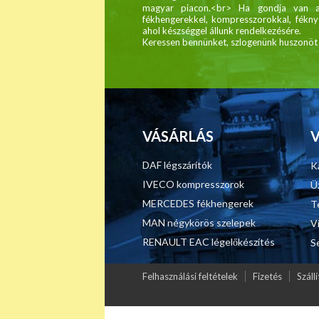
magyar piacon.<br> Ha gondja van a 
fékhengerekkel, kompresszorokkal, féknyer
ahol készséggel állunk rendelkezésére.
Keressen bennünket, szlogenünk huszonöt é
VÁSÁRLÁS
DAF légszárítók
K
IVECO kompresszorok
Ü
MERCEDES fékhengerek
T
MAN négykörös szelepek
V
RENAULT EAC légelőkészítés
S
Felhasználási feltételek
Fizetés
Szállí
Major Légfék - Légfékberendezések, légfékalkatrészek,