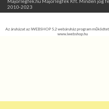
Majorlegfek.hu Majorlégfék Kft. Minden jog f
2010-2023
Major Légfék - Légfékberendezések, légfékalkatrészek, k
kompresszorok, légfékszelepek kereskedelme és javítása - 1214 
Ferenc út 303. Telefon: 06 1 278-2522, 06 1 425
Az áruházat az iWEBSHOP 5.2 webáruház program működtet
www.iwebshop.hu