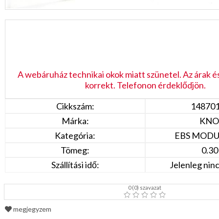
A webáruház technikai okok miatt szünetel. Az árak é
korrekt. Telefonon érdeklődjön.
Cikkszám:
14870
Márka:
KNO
Kategória:
EBS MOD
Tömeg:
0.30
Szállítási idő:
Jelenleg ninc
0
(
0
) szavazat
megjegyzem