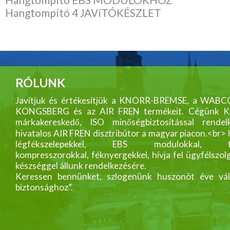
Hangtompító 4 JAVíTÓKÉSZLET
RÓLUNK
Javítjuk és értékesítjük a KNORR-BREMSE, a WABC
KONGSBERG és az AIR FREN termékeit. Cégünk
márkakereskedő, ISO minőségbiztosítással rendelk
hivatalos AIR FREN disztribútor a magyar piacon.<br>
légfékszelepekkel, EBS modulokkal, fék
kompresszorokkal, féknyergekkel, hívja fel ügyfélszol
készséggel állunk rendelkezésére.
Keressen bennünket, szlogenünk huszonöt éve vál
biztonsághoz”.