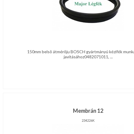
150mm belsõ átmérõju BOSCH gyártmányú kézifék mun
javításához0482071011, ...
Membrán 12
234226K