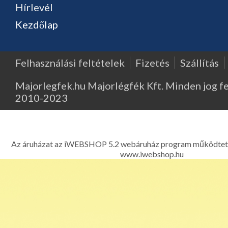
Hírlevél
Kezdőlap
Felhasználási feltételek
Fizetés
Szállítás
Majorlegfek.hu Majorlégfék Kft. Minden jog f
2010-2023
Major Légfék - Légfékberendezések, légfékalkatrészek, k
kompresszorok, légfékszelepek kereskedelme és javítása - 1214 
Ferenc út 303. Telefon: 06 1 278-2522, 06 1 425
Az áruházat az iWEBSHOP 5.2 webáruház program működtet
www.iwebshop.hu