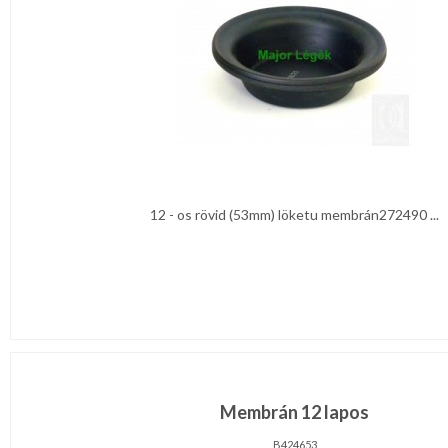
12 - os rövid (53mm) löketu membrán272490 ...
Membrán 12 lapos
B424653