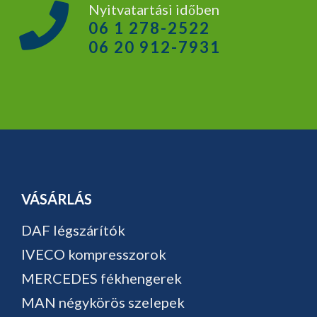
Nyitvatartási időben
06 1 278-2522
06 20 912-7931
VÁSÁRLÁS
DAF légszárítók
IVECO kompresszorok
MERCEDES fékhengerek
MAN négykörös szelepek