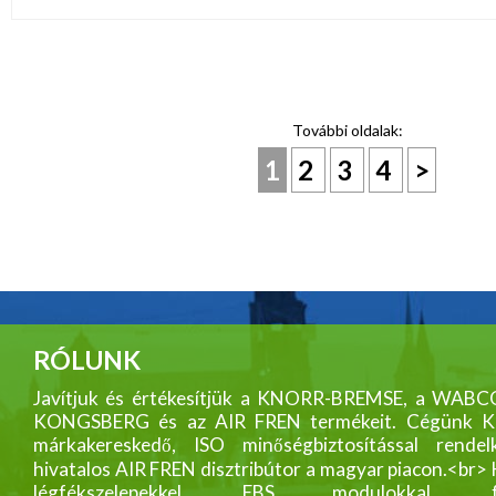
További oldalak:
1
2
3
4
>
RÓLUNK
Javítjuk és értékesítjük a KNORR-BREMSE, a WABC
KONGSBERG és az AIR FREN termékeit. Cégünk
márkakereskedő, ISO minőségbiztosítással rendelk
hivatalos AIR FREN disztribútor a magyar piacon.<br>
légfékszelepekkel, EBS modulokkal, fék