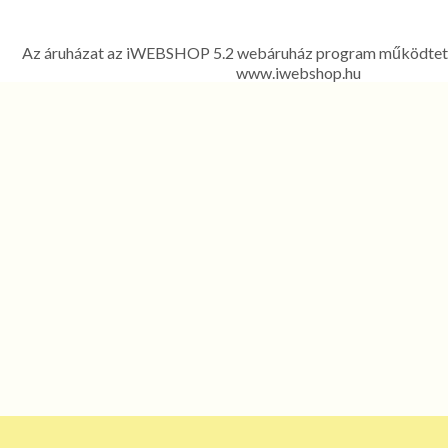
kompresszorok, légfékszelepek kereskedelme és javítása - 1214 
Ferenc út 303. Telefon: 06 1 278-2522, 06 1 425
Az áruházat az iWEBSHOP 5.2 webáruház program működtet
www.iwebshop.hu