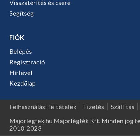
Visszatérítés és csere
Segítség
FIÓK
Belépés
Regisztráció
Hírlevél
Kezdőlap
Felhasználási feltételek
Fizetés
Szállítás
Majorlegfek.hu Majorlégfék Kft. Minden jog f
2010-2023
Major Légfék - Légfékberendezések, légfékalkatrészek, k