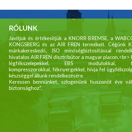
RÓLUNK
Javítjuk és értékesítjük a KNORR-BREMSE, a WABC
KONGSBERG és az AIR FREN termékeit. Cégünk
márkakereskedő, ISO minőségbiztosítással rendelk
hivatalos AIR FREN disztribútor a magyar piacon.<br>
légfékszelepekkel, EBS modulokkal, fék
kompresszorokkal, féknyergekkel, hívja fel ügyfélszol
készséggel állunk rendelkezésére.
Keressen bennünket, szlogenünk huszonöt éve vál
biztonsághoz”.