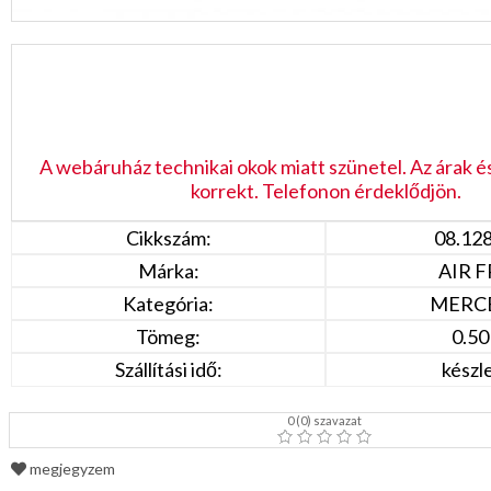
A webáruház technikai okok miatt szünetel. Az árak é
korrekt. Telefonon érdeklődjön.
Cikkszám:
08.12
Márka:
AIR 
Kategória:
MERC
Tömeg:
0.50
Szállítási idő:
készl
0
(
0
) szavazat
megjegyzem