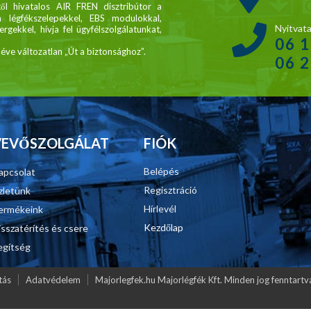
től hivatalos AIR FREN disztribútor a
légfékszelepekkel, EBS modulokkal,
Nyitvata
gekkel, hívja fel ügyfélszolgálatunkat,
06 
ve változatlan „Út a biztonsághoz”.
06 
VEVŐSZOLGÁLAT
FIÓK
Belépés
apcsolat
Regisztráció
zletünk
Hírlevél
ermékeink
Kezdőlap
isszatérítés és csere
egítség
tás
Adatvédelem
Majorlegfek.hu Majorlégfék Kft. Minden jog fenntar