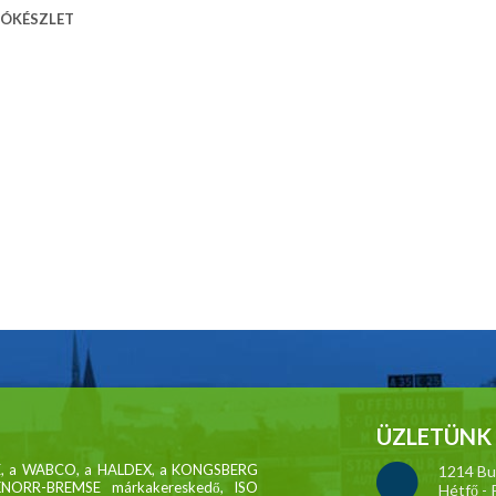
ÍTÓKÉSZLET
ÜZLETÜNK 
MSE, a WABCO, a HALDEX, a KONGSBERG
1214 Bud
KNORR-BREMSE márkakereskedő, ISO
Hétfő - 