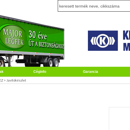
ak
Céginfo
Garancia
>
EZ
Javítókészlet