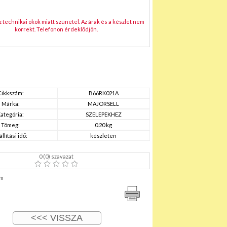
technikai okok miatt szünetel. Az árak és a készlet nem
korrekt. Telefonon érdeklődjön.
Cikkszám:
B66RK021A
Márka:
MAJORSELL
ategória:
SZELEPEKHEZ
Tömeg:
0.20 kg
állítási idő:
készleten
0
(
0
) szavazat
m