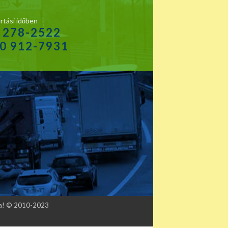
rtási időben
1 278-2522
20 912-7931
tva! © 2010-2023