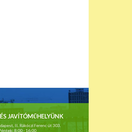
ÉS JAVÍTÓMŰHELYÜNK
apest, II. Rákóczi Ferenc út 303.
Péntek: 8:00 - 16:00