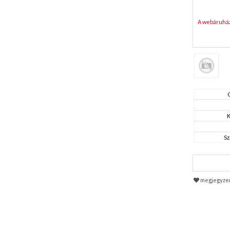
A webáruház 
K
Sz
megjegyze