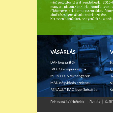
minőségbiztosítással rendelkezik. 2015-
magyar piacon.<br> Ha gondja van a 
fékhengerekkel, kompresszorokkal, féknyer
ahol készséggel állunk rendelkezésére.
Keressen bennünket, szlogenünk huszonöt é
VÁSÁRLÁS
DAF légszárítók
K
IVECO kompresszorok
Ü
MERCEDES fékhengerek
T
MAN négykörös szelepek
V
RENAULT EAC légelőkészítés
S
Felhasználási feltételek
Fizetés
Szállí