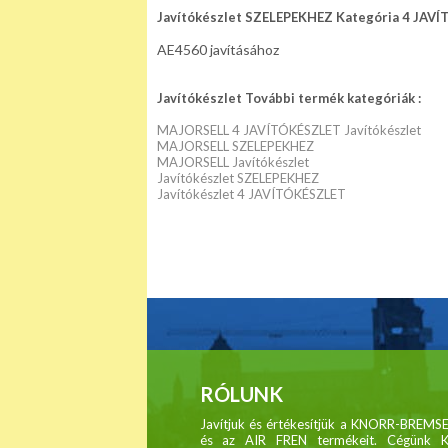
Javítókészlet SZELEPEKHEZ Kategória 4 JAV
AE4560 javításához
Javítókészlet További termék kategóriák :
MAJORSELL 4 JAVÍTÓKÉSZLET Javítókészlet
MAJORSELL SZELEPEKHEZ
MAJORSELL Javítókészlet
Javítókészlet SZELEPEKHEZ
Javítókészlet 4 JAVÍTÓKÉSZLET
RÓLUNK
Javítjuk és értékesítjük a KNORR-BRE
és az AIR FREN termékeit. Cégünk 