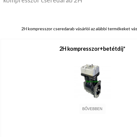
2H kompresszor cseredarab vásárlói az alábbi termékeket vá
2H kompresszor+betétdíj*
BŐVEBBEN