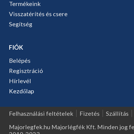
Termékeink
Visszatérítés és csere
Segítség
FIÓK
Belépés
Regisztráció
Hírlevél
Kezdőlap
Felhasználási feltételek
Fizetés
Szállítás
Majorlegfek.hu Majorlégfék Kft. Minden jog f