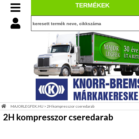
TERMÉKEK
1
TRUCK
BELÉPÉS
belépés
2
PÓTKOCSI
3
Kezdő
regisztráció
BUSZ
4
oldal
információ
JAVíTÓKÉSZLET
Viszonteladóknak
MAJORLEGFEK.HU
>
2H kompresszor cseredarab
2H kompresszor cseredarab
Céginfo