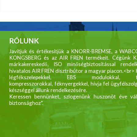
RÓLUNK
Javítjuk és értékesítjük a KNORR-BREMSE, a WABC
KONGSBERG és az AIR FREN termékeit. Cégünk
márkakereskedő, ISO minőségbiztosítással rendelk
hivatalos AIR FREN disztribútor a magyar piacon.<br>
légfékszelepekkel, EBS modulokkal, fék
kompresszorokkal, féknyergekkel, hívja fel ügyfélszol
készséggel állunk rendelkezésére.
Keressen bennünket, szlogenünk huszonöt éve vál
biztonsághoz”.