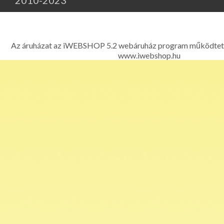
2010-2023
Major Légfék - Légfékberendezések, légfékalkatrészek, k
kompresszorok, légfékszelepek kereskedelme és javítása - 1214 
Ferenc út 303. Telefon: 06 1 278-2522, 06 1 425
Az áruházat az iWEBSHOP 5.2 webáruház program működtet
www.iwebshop.hu