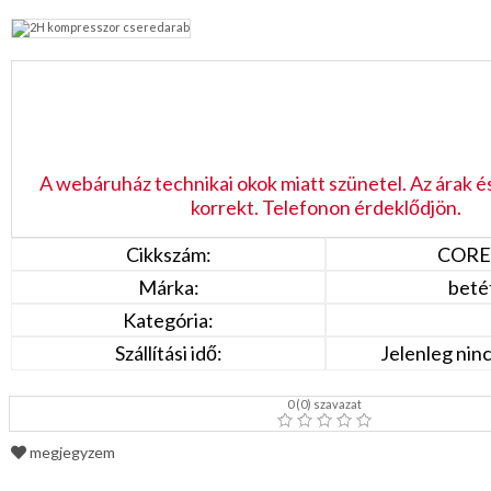
Garancia
Tájékoztató
Regisztráció
A webáruház technikai okok miatt szünetel. Az árak é
Termékeink
korrekt. Telefonon érdeklődjön.
Cikkszám:
CORE
Akciók
Márka:
betét
Kategória:
Dokumentumok
Szállítási idő:
Jelenleg ninc
Kapcsolat
0
(
0
) szavazat
megjegyzem
Segítség